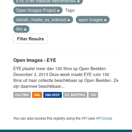
EYE (Film Institute Netherlands)
Open Images Project
Tags:
clariah_media_es_indexed
open images
film
Filter Results
Open Images - EYE
EYE plaatst meer dan 150 films op Open Beelden
December 3, 2013 Deze week maakt EYE ruim 150
films uit haar collectie beschikbaar op Open Beelden. Ze
zijn daarmee beschikbaar...
OAI-PMH
XML
XML2RDF
ES_MAPPING
TSV
You can also access this registry using the
API
(see
API Docs
).