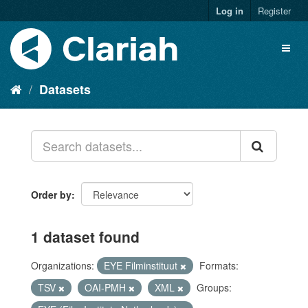
Log in
Register
Datasets
Order by
1 dataset found
Organizations:
EYE Filminstituut
Formats:
TSV
OAI-PMH
XML
Groups: