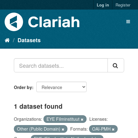
Log in
Register
Datasets
Order by
1 dataset found
Organizations:
EYE Filminstituut
Licenses:
Other (Public Domain)
Formats:
OAI-PMH