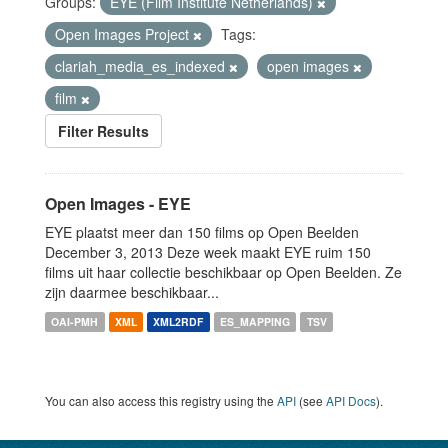
Groups:
EYE (Film Institute Netherlands)
Open Images Project
Tags:
clariah_media_es_indexed
open images
film
Filter Results
Open Images - EYE
EYE plaatst meer dan 150 films op Open Beelden
December 3, 2013 Deze week maakt EYE ruim 150
films uit haar collectie beschikbaar op Open Beelden. Ze
zijn daarmee beschikbaar...
OAI-PMH
XML
XML2RDF
ES_MAPPING
TSV
You can also access this registry using the
API
(see
API Docs
).