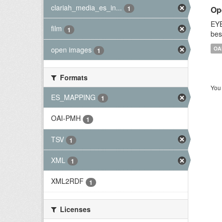
clariah_media_es_in...
Op
1
EYE
film
1
bes
open images
OA
1
Formats
You 
ES_MAPPING
1
OAI-PMH
1
TSV
1
XML
1
XML2RDF
1
Licenses