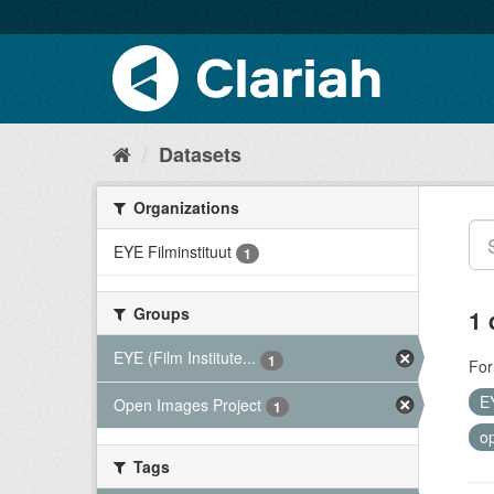
Datasets
Organizations
EYE Filminstituut
1
Groups
1 
EYE (Film Institute...
1
For
EY
Open Images Project
1
o
Tags