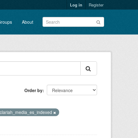
Log in
Register
roups
About
Order by
clariah_media_es_indexed