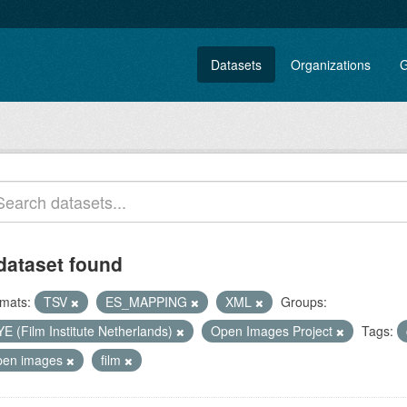
Datasets
Organizations
G
dataset found
mats:
TSV
ES_MAPPING
XML
Groups:
E (Film Institute Netherlands)
Open Images Project
Tags:
pen images
film