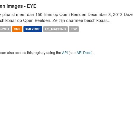
en Images - EYE
 plaatst meer dan 150 films op Open Beelden December 3, 2013 Deze w
chikbaar op Open Beelden. Ze zijn daarmee beschikbaar...
I-PMH
XML
XML2RDF
ES_MAPPING
TSV
can also access this registry using the
API
(see
API Docs
).