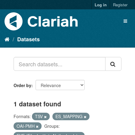
Log in
Register
Datasets
Order by
1 dataset found
Formats:
TSV
ES_MAPPING
OAI-PMH
Groups: