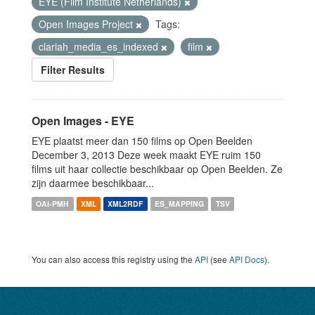
EYE (Film Institute Netherlands)
Open Images Project
Tags:
clariah_media_es_indexed
film
Filter Results
Open Images - EYE
EYE plaatst meer dan 150 films op Open Beelden
December 3, 2013 Deze week maakt EYE ruim 150
films uit haar collectie beschikbaar op Open Beelden. Ze
zijn daarmee beschikbaar...
OAI-PMH
XML
XML2RDF
ES_MAPPING
TSV
You can also access this registry using the
API
(see
API Docs
).