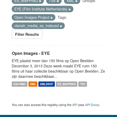
ES_MAPPING
TSV
XML
Groups:
EYE (Film Institute Netherlands)
Open Images Project
Tags:
clariah_media_es_indexed
Filter Results
Open Images - EYE
EYE plaatst meer dan 150 films op Open Beelden
December 3, 2013 Deze week maakt EYE ruim 150
films uit haar collectie beschikbaar op Open Beelden. Ze
zijn daarmee beschikbaar...
OAI-PMH
XML
XML2RDF
ES_MAPPING
TSV
You can also access this registry using the
API
(see
API Docs
).