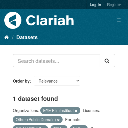
Log in
Register
Datasets
Order by
1 dataset found
Organizations:
EYE Filminstituut
Licenses:
Other (Public Domain)
Formats: