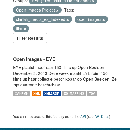
Groups:
EYE (Film Institute Netherlands)
Open Images Project
Tags:
clariah_media_es_indexed
open images
film
Filter Results
Open Images - EYE
EYE plaatst meer dan 150 films op Open Beelden
December 3, 2013 Deze week maakt EYE ruim 150
films uit haar collectie beschikbaar op Open Beelden. Ze
zijn daarmee beschikbaar...
OAI-PMH
XML
XML2RDF
ES_MAPPING
TSV
You can also access this registry using the
API
(see
API Docs
).