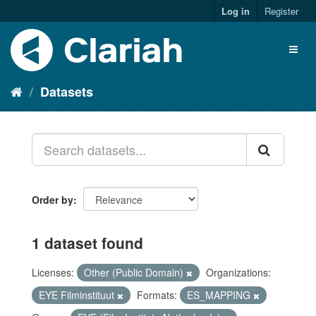
Log in
Register
Datasets
Order by
1 dataset found
Licenses:
Other (Public Domain)
Organizations:
EYE Filminstituut
Formats:
ES_MAPPING