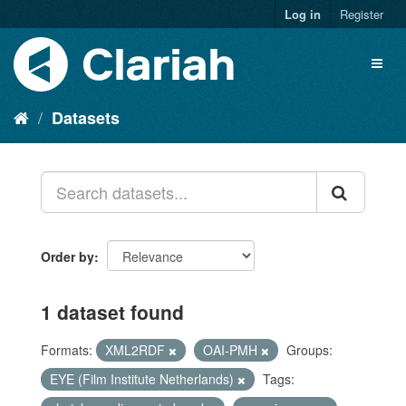
Log in
Register
Datasets
Order by
1 dataset found
Formats:
XML2RDF
OAI-PMH
Groups:
EYE (Film Institute Netherlands)
Tags: