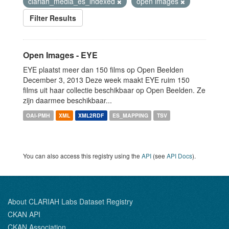
clariah_media_es_indexed
open images
Filter Results
Open Images - EYE
EYE plaatst meer dan 150 films op Open Beelden
December 3, 2013 Deze week maakt EYE ruim 150
films uit haar collectie beschikbaar op Open Beelden. Ze
zijn daarmee beschikbaar...
OAI-PMH
XML
XML2RDF
ES_MAPPING
TSV
You can also access this registry using the
API
(see
API Docs
).
About CLARIAH Labs Dataset Registry
CKAN API
CKAN Association