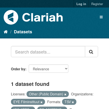
Log in
Register
Datasets
Order by
1 dataset found
Licenses:
Other (Public Domain)
Organizations:
EYE Filminstituut
Formats:
TSV