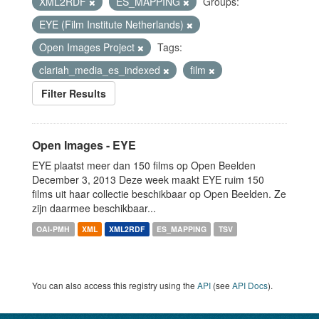
XML2RDF
ES_MAPPING
Groups:
EYE (Film Institute Netherlands)
Open Images Project
Tags:
clariah_media_es_indexed
film
Filter Results
Open Images - EYE
EYE plaatst meer dan 150 films op Open Beelden
December 3, 2013 Deze week maakt EYE ruim 150
films uit haar collectie beschikbaar op Open Beelden. Ze
zijn daarmee beschikbaar...
OAI-PMH
XML
XML2RDF
ES_MAPPING
TSV
You can also access this registry using the
API
(see
API Docs
).