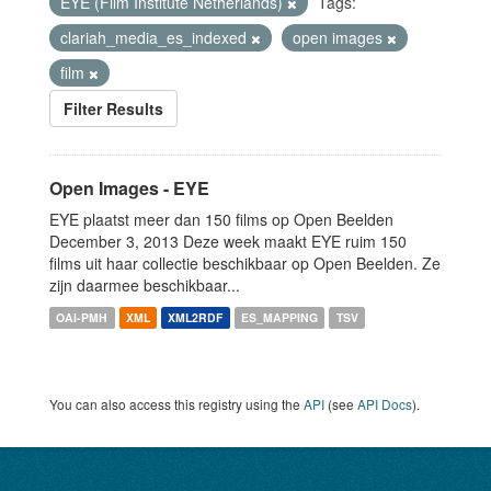
EYE (Film Institute Netherlands)
Tags:
clariah_media_es_indexed
open images
film
Filter Results
Open Images - EYE
EYE plaatst meer dan 150 films op Open Beelden
December 3, 2013 Deze week maakt EYE ruim 150
films uit haar collectie beschikbaar op Open Beelden. Ze
zijn daarmee beschikbaar...
OAI-PMH
XML
XML2RDF
ES_MAPPING
TSV
You can also access this registry using the
API
(see
API Docs
).