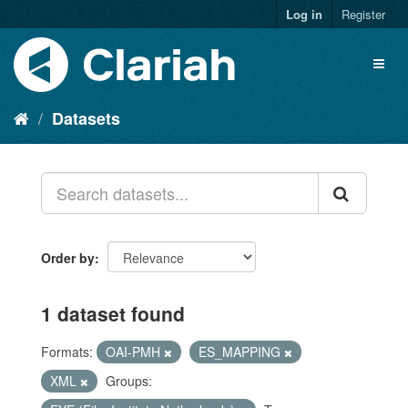
Log in
Register
Datasets
Order by
1 dataset found
Formats:
OAI-PMH
ES_MAPPING
XML
Groups: