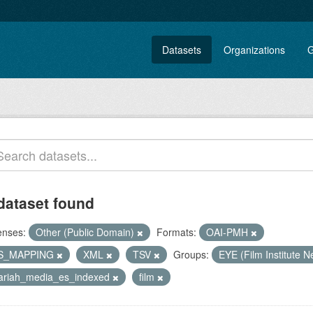
Datasets
Organizations
G
dataset found
enses:
Other (Public Domain)
Formats:
OAI-PMH
S_MAPPING
XML
TSV
Groups:
EYE (Film Institute 
lariah_media_es_indexed
film