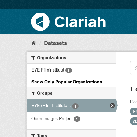
Datasets
Organizations
EYE Filminstituut
1
Show Only Popular Organizations
1 
Groups
Lic
EYE (Film Institute...
1
E
Open Images Project
1
c
Tags