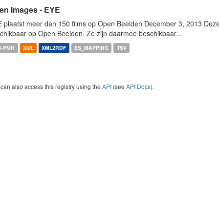
en Images - EYE
 plaatst meer dan 150 films op Open Beelden December 3, 2013 Deze w
chikbaar op Open Beelden. Ze zijn daarmee beschikbaar...
I-PMH
XML
XML2RDF
ES_MAPPING
TSV
can also access this registry using the
API
(see
API Docs
).