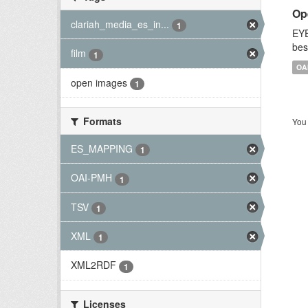
Op
clariah_media_es_in...
1
EYE
bes
film
1
OA
open images
1
Formats
You 
ES_MAPPING
1
OAI-PMH
1
TSV
1
XML
1
XML2RDF
1
Licenses