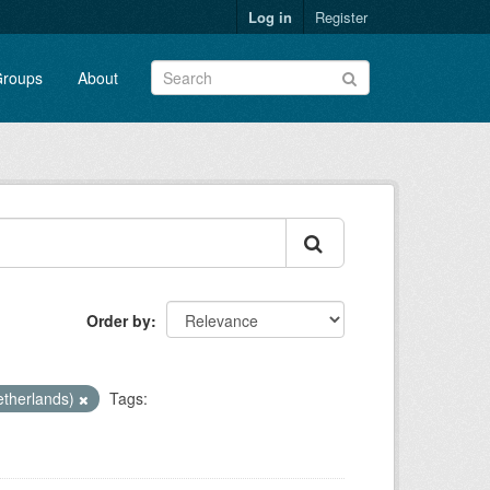
Log in
Register
roups
About
Order by
Netherlands)
Tags: