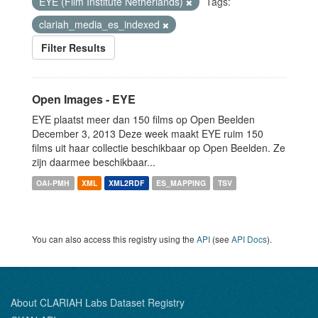
EYE (Film Institute Netherlands)
Tags:
clariah_media_es_indexed
Filter Results
Open Images - EYE
EYE plaatst meer dan 150 films op Open Beelden
December 3, 2013 Deze week maakt EYE ruim 150
films uit haar collectie beschikbaar op Open Beelden. Ze
zijn daarmee beschikbaar...
OAI-PMH
XML
XML2RDF
ES_MAPPING
TSV
You can also access this registry using the
API
(see
API Docs
).
About CLARIAH Labs Dataset Registry