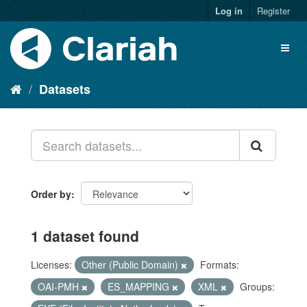
Log in
Register
Datasets
Order by
1 dataset found
Licenses:
Other (Public Domain)
Formats:
OAI-PMH
ES_MAPPING
XML
Groups: