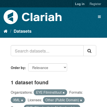
Log in
Register
Datasets
Order by
1 dataset found
Organizations:
EYE Filminstituut
Formats:
XML
Licenses:
Other (Public Domain)