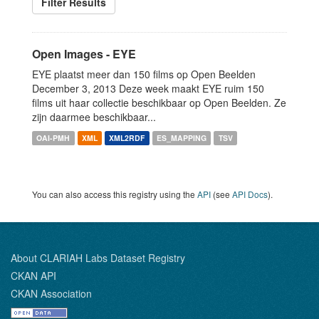
Filter Results
Open Images - EYE
EYE plaatst meer dan 150 films op Open Beelden
December 3, 2013 Deze week maakt EYE ruim 150
films uit haar collectie beschikbaar op Open Beelden. Ze
zijn daarmee beschikbaar...
OAI-PMH
XML
XML2RDF
ES_MAPPING
TSV
You can also access this registry using the
API
(see
API Docs
).
About CLARIAH Labs Dataset Registry
CKAN API
CKAN Association