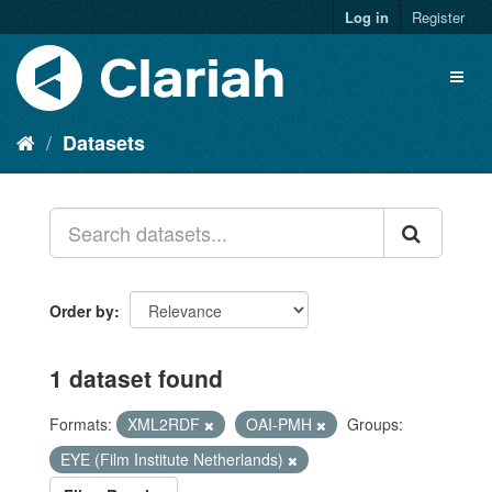
Log in
Register
Datasets
Order by
1 dataset found
Formats:
XML2RDF
OAI-PMH
Groups:
EYE (Film Institute Netherlands)