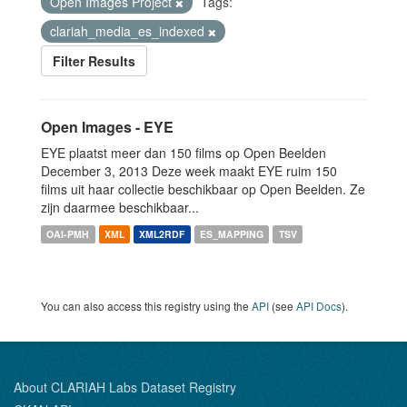
Open Images Project
Tags:
clariah_media_es_indexed
Filter Results
Open Images - EYE
EYE plaatst meer dan 150 films op Open Beelden
December 3, 2013 Deze week maakt EYE ruim 150
films uit haar collectie beschikbaar op Open Beelden. Ze
zijn daarmee beschikbaar...
OAI-PMH
XML
XML2RDF
ES_MAPPING
TSV
You can also access this registry using the
API
(see
API Docs
).
About CLARIAH Labs Dataset Registry