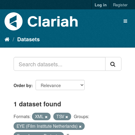
Log in
Register
Datasets
Order by
1 dataset found
Formats:
XML
TSV
Groups:
EYE (Film Institute Netherlands)