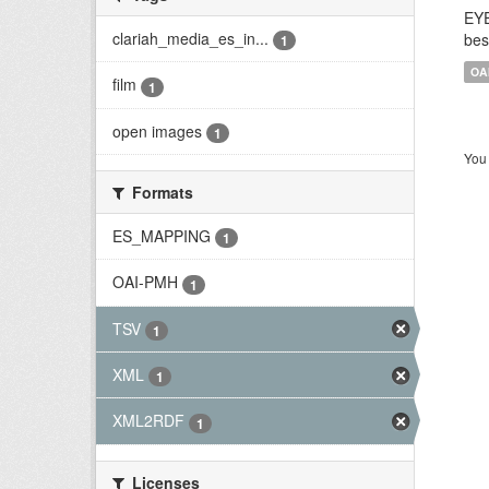
EYE
clariah_media_es_in...
bes
1
OA
film
1
open images
1
You 
Formats
ES_MAPPING
1
OAI-PMH
1
TSV
1
XML
1
XML2RDF
1
Licenses