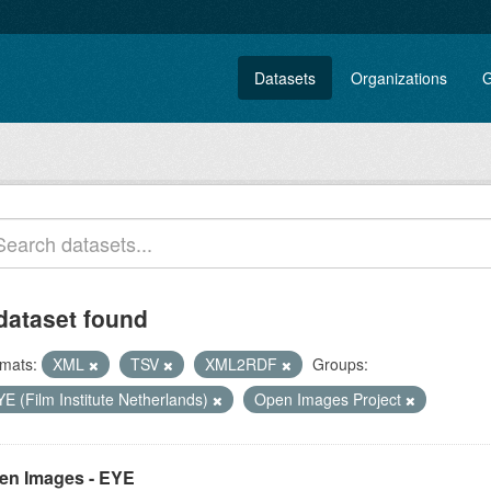
Datasets
Organizations
G
dataset found
mats:
XML
TSV
XML2RDF
Groups:
E (Film Institute Netherlands)
Open Images Project
en Images - EYE