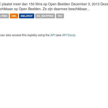
 plaatst meer dan 150 films op Open Beelden December 3, 2013 Deze w
chikbaar op Open Beelden. Ze zijn daarmee beschikbaar...
I-PMH
XML
XML2RDF
ES_MAPPING
TSV
can also access this registry using the
API
(see
API Docs
).