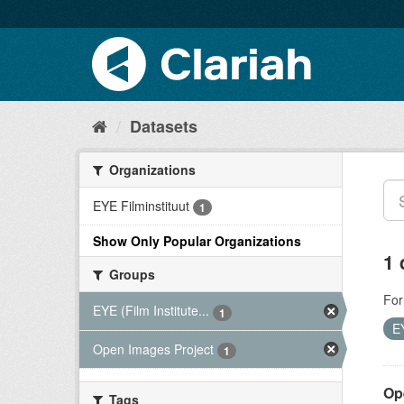
Datasets
Organizations
EYE Filminstituut
1
Show Only Popular Organizations
1 
Groups
For
EYE (Film Institute...
1
EY
Open Images Project
1
Op
Tags