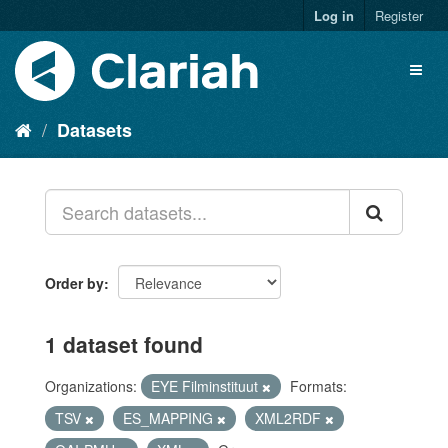
Log in
Register
Datasets
Order by
1 dataset found
Organizations:
EYE Filminstituut
Formats:
TSV
ES_MAPPING
XML2RDF