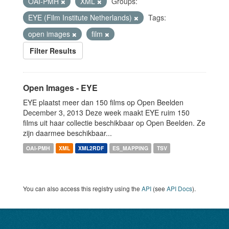
OAI-PMH
XML
Groups:
EYE (Film Institute Netherlands)
Tags:
open images
film
Filter Results
Open Images - EYE
EYE plaatst meer dan 150 films op Open Beelden
December 3, 2013 Deze week maakt EYE ruim 150
films uit haar collectie beschikbaar op Open Beelden. Ze
zijn daarmee beschikbaar...
OAI-PMH
XML
XML2RDF
ES_MAPPING
TSV
You can also access this registry using the
API
(see
API Docs
).