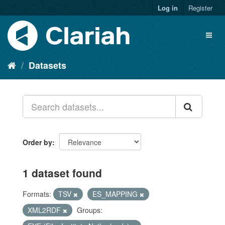
Log in
Register
Datasets
Order by
1 dataset found
Formats:
TSV
ES_MAPPING
XML2RDF
Groups: