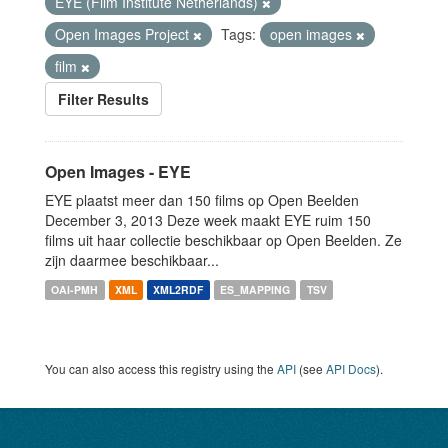
EYE (Film Institute Netherlands)
Open Images Project
Tags:
open images
film
Filter Results
Open Images - EYE
EYE plaatst meer dan 150 films op Open Beelden
December 3, 2013 Deze week maakt EYE ruim 150
films uit haar collectie beschikbaar op Open Beelden. Ze
zijn daarmee beschikbaar...
OAI-PMH
XML
XML2RDF
ES_MAPPING
TSV
You can also access this registry using the
API
(see
API Docs
).