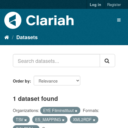
Log in
Register
Datasets
Order by
1 dataset found
Organizations:
EYE Filminstituut
Formats:
TSV
ES_MAPPING
XML2RDF