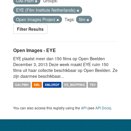
OAI-PMH
Groups:
EYE (Film Institute Netherlands)
Open Images Project
Tags:
film
Filter Results
Open Images - EYE
EYE plaatst meer dan 150 films op Open Beelden
December 3, 2013 Deze week maakt EYE ruim 150
films uit haar collectie beschikbaar op Open Beelden. Ze
zijn daarmee beschikbaar...
OAI-PMH
XML
XML2RDF
ES_MAPPING
TSV
You can also access this registry using the
API
(see
API Docs
).