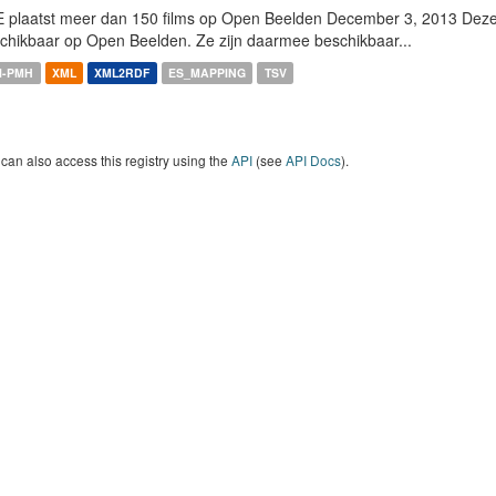
 plaatst meer dan 150 films op Open Beelden December 3, 2013 Deze w
chikbaar op Open Beelden. Ze zijn daarmee beschikbaar...
I-PMH
XML
XML2RDF
ES_MAPPING
TSV
can also access this registry using the
API
(see
API Docs
).