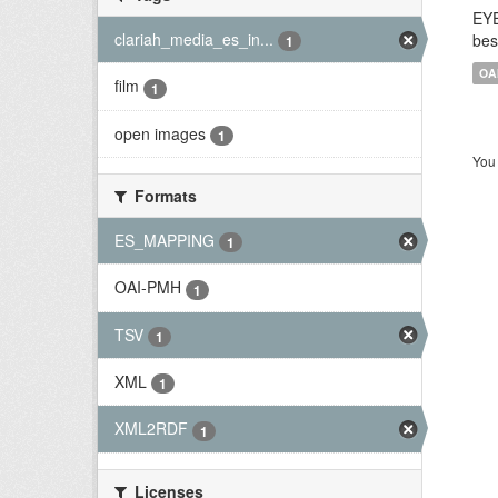
EYE
clariah_media_es_in...
bes
1
OA
film
1
open images
1
You 
Formats
ES_MAPPING
1
OAI-PMH
1
TSV
1
XML
1
XML2RDF
1
Licenses