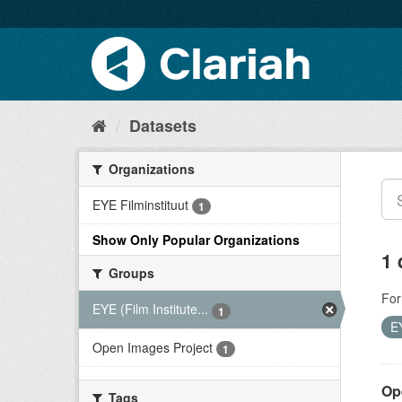
Datasets
Organizations
EYE Filminstituut
1
Show Only Popular Organizations
1 
Groups
For
EYE (Film Institute...
1
EY
Open Images Project
1
Op
Tags