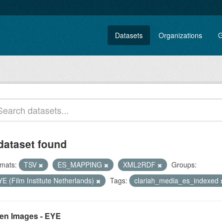
Datasets
Organizations
G
dataset found
mats:
TSV
ES_MAPPING
XML2RDF
Groups:
E (Film Institute Netherlands)
Tags:
clariah_media_es_indexed
en Images - EYE