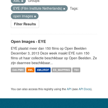
XML
Groups:
EYE (Film Institute Netherlands)
Tags:
open images
Filter Results
Open Images - EYE
EYE plaatst meer dan 150 films op Open Beelden
December 3, 2013 Deze week maakt EYE ruim 150
films uit haar collectie beschikbaar op Open Beelden. Ze
zijn daarmee beschikbaar...
OAI-PMH
XML
XML2RDF
ES_MAPPING
TSV
You can also access this registry using the
API
(see
API Docs
).