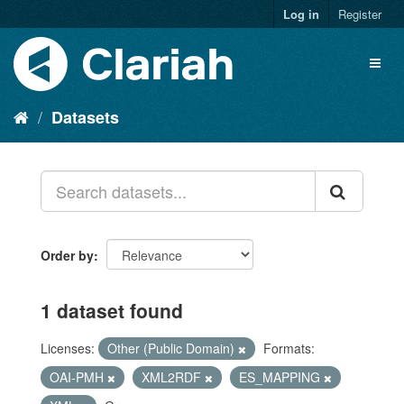
Log in
Register
Datasets
Order by
1 dataset found
Licenses:
Other (Public Domain)
Formats:
OAI-PMH
XML2RDF
ES_MAPPING