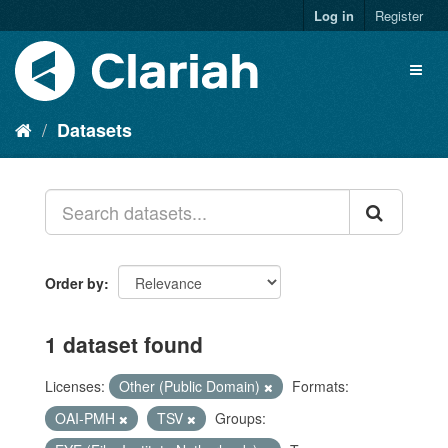
Log in
Register
Datasets
Order by
1 dataset found
Licenses:
Other (Public Domain)
Formats:
OAI-PMH
TSV
Groups: