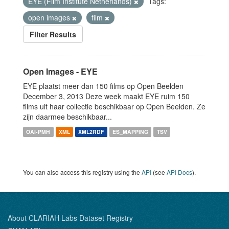
EYE (Film Institute Netherlands)
Tags:
open images
film
Filter Results
Open Images - EYE
EYE plaatst meer dan 150 films op Open Beelden
December 3, 2013 Deze week maakt EYE ruim 150
films uit haar collectie beschikbaar op Open Beelden. Ze
zijn daarmee beschikbaar...
OAI-PMH
XML
XML2RDF
ES_MAPPING
TSV
You can also access this registry using the
API
(see
API Docs
).
About CLARIAH Labs Dataset Registry