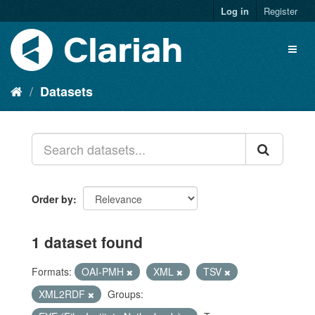
Log in
Register
Datasets
Order by
1 dataset found
Formats:
OAI-PMH
XML
TSV
XML2RDF
Groups: