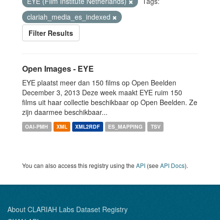
EYE (Film Institute Netherlands)
Tags:
clariah_media_es_indexed
Filter Results
Open Images - EYE
EYE plaatst meer dan 150 films op Open Beelden
December 3, 2013 Deze week maakt EYE ruim 150
films uit haar collectie beschikbaar op Open Beelden. Ze
zijn daarmee beschikbaar...
OAI-PMH
XML
XML2RDF
ES_MAPPING
TSV
You can also access this registry using the
API
(see
API Docs
).
About CLARIAH Labs Dataset Registry