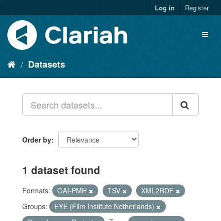
Log in
Register
Datasets
Order by
1 dataset found
Formats:
OAI-PMH
TSV
XML2RDF
Groups:
EYE (Film Institute Netherlands)