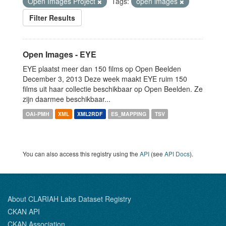
Open Images Project
Tags:
open images
Filter Results
Open Images - EYE
EYE plaatst meer dan 150 films op Open Beelden
December 3, 2013 Deze week maakt EYE ruim 150
films uit haar collectie beschikbaar op Open Beelden. Ze
zijn daarmee beschikbaar...
OAI-PMH
XML
XML2RDF
ES_MAPPING
TSV
You can also access this registry using the
API
(see
API Docs
).
About CLARIAH Labs Dataset Registry
CKAN API
CKAN Association