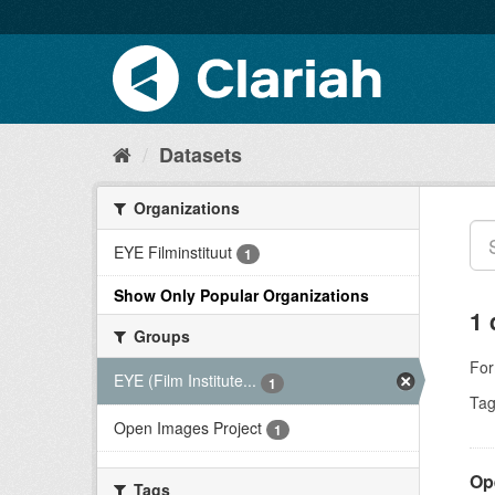
Datasets
Organizations
EYE Filminstituut
1
Show Only Popular Organizations
1 
Groups
For
EYE (Film Institute...
1
Tag
Open Images Project
1
Op
Tags