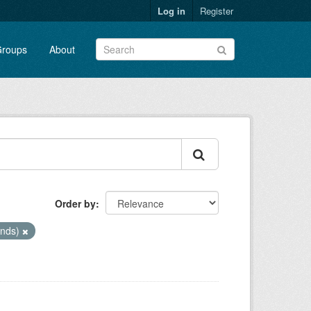
Log in
Register
roups
About
Order by
ands)