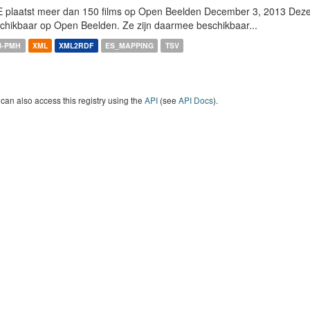
 plaatst meer dan 150 films op Open Beelden December 3, 2013 Deze w
chikbaar op Open Beelden. Ze zijn daarmee beschikbaar...
I-PMH
XML
XML2RDF
ES_MAPPING
TSV
can also access this registry using the
API
(see
API Docs
).