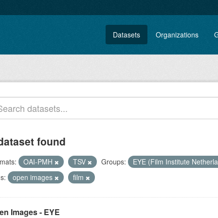
Datasets
Organizations
G
dataset found
mats:
OAI-PMH
TSV
Groups:
EYE (Film Institute Netherl
s:
open images
film
en Images - EYE