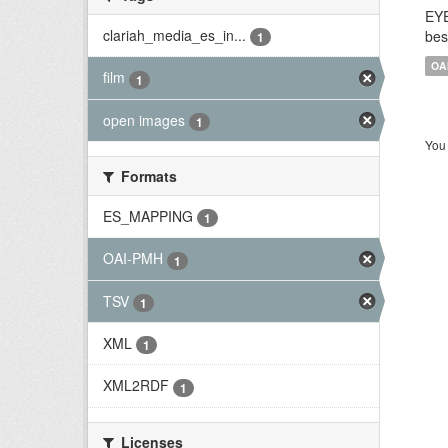
EYE
clariah_media_es_in...
bes
1
OA
film
1
open images
1
You 
Formats
ES_MAPPING
1
OAI-PMH
1
TSV
1
XML
1
XML2RDF
1
Licenses