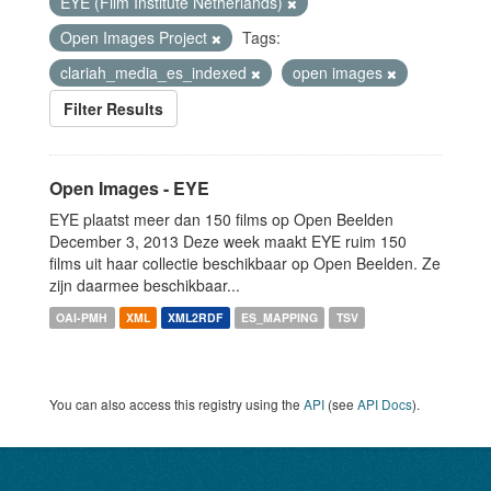
EYE (Film Institute Netherlands)
Open Images Project
Tags:
clariah_media_es_indexed
open images
Filter Results
Open Images - EYE
EYE plaatst meer dan 150 films op Open Beelden
December 3, 2013 Deze week maakt EYE ruim 150
films uit haar collectie beschikbaar op Open Beelden. Ze
zijn daarmee beschikbaar...
OAI-PMH
XML
XML2RDF
ES_MAPPING
TSV
You can also access this registry using the
API
(see
API Docs
).