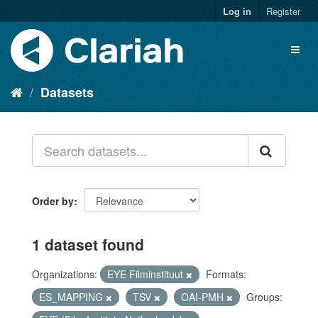
Log in
Register
Datasets
Order by
1 dataset found
Organizations:
EYE Filminstituut
Formats:
ES_MAPPING
TSV
OAI-PMH
Groups: