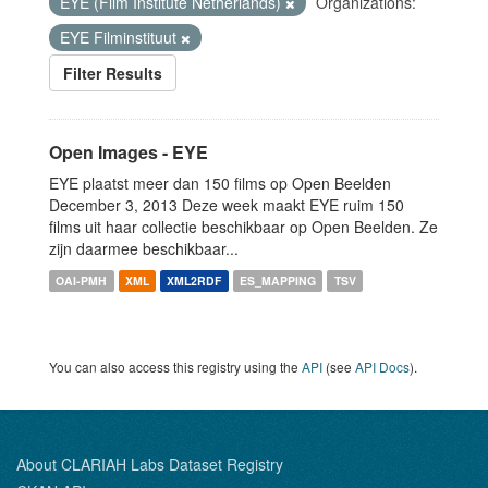
EYE (Film Institute Netherlands)
Organizations:
EYE Filminstituut
Filter Results
Open Images - EYE
EYE plaatst meer dan 150 films op Open Beelden
December 3, 2013 Deze week maakt EYE ruim 150
films uit haar collectie beschikbaar op Open Beelden. Ze
zijn daarmee beschikbaar...
OAI-PMH
XML
XML2RDF
ES_MAPPING
TSV
You can also access this registry using the
API
(see
API Docs
).
About CLARIAH Labs Dataset Registry