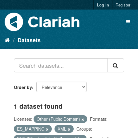
Log in
Register
Datasets
Order by
1 dataset found
Licenses:
Other (Public Domain)
Formats:
ES_MAPPING
XML
Groups: