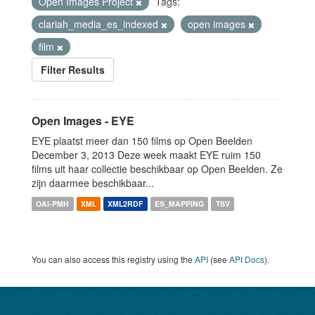
Open Images Project
Tags:
clariah_media_es_indexed
open images
film
Filter Results
Open Images - EYE
EYE plaatst meer dan 150 films op Open Beelden
December 3, 2013 Deze week maakt EYE ruim 150
films uit haar collectie beschikbaar op Open Beelden. Ze
zijn daarmee beschikbaar...
OAI-PMH
XML
XML2RDF
ES_MAPPING
TSV
You can also access this registry using the
API
(see
API Docs
).