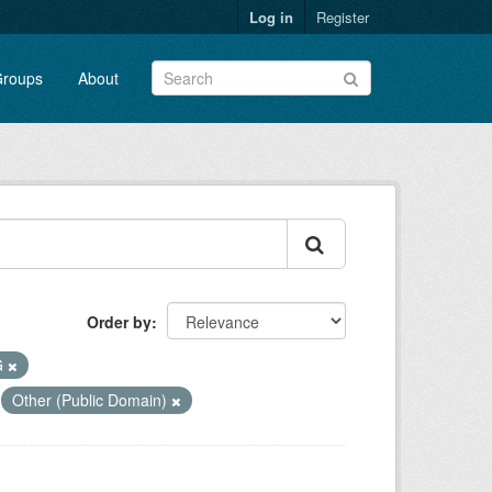
Log in
Register
roups
About
Order by
G
Other (Public Domain)