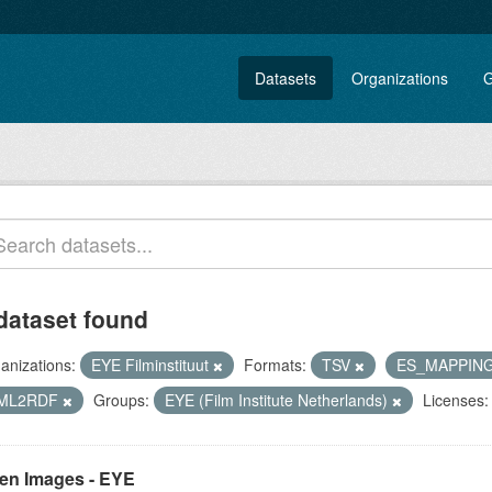
Datasets
Organizations
G
dataset found
anizations:
EYE Filminstituut
Formats:
TSV
ES_MAPPIN
ML2RDF
Groups:
EYE (Film Institute Netherlands)
Licenses:
en Images - EYE