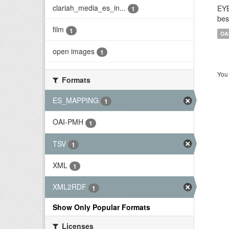
clariah_media_es_in...
EYE
1
bes
film
1
OA
open images
1
You 
Formats
ES_MAPPING
1
OAI-PMH
1
TSV
1
XML
1
XML2RDF
1
Show Only Popular Formats
Licenses