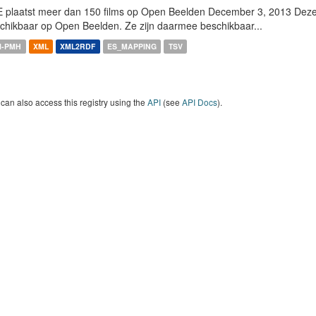
 plaatst meer dan 150 films op Open Beelden December 3, 2013 Deze w
chikbaar op Open Beelden. Ze zijn daarmee beschikbaar...
I-PMH
XML
XML2RDF
ES_MAPPING
TSV
can also access this registry using the
API
(see
API Docs
).