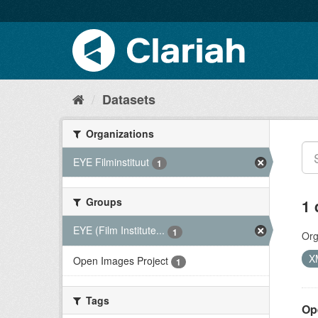
Datasets
Organizations
EYE Filminstituut
1
Groups
1 
EYE (Film Institute...
1
Org
X
Open Images Project
1
Tags
Op