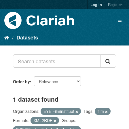
Log in
Register
Datasets
Order by
1 dataset found
Organizations:
EYE Filminstituut
Tags:
film
Formats:
XML2RDF
Groups: