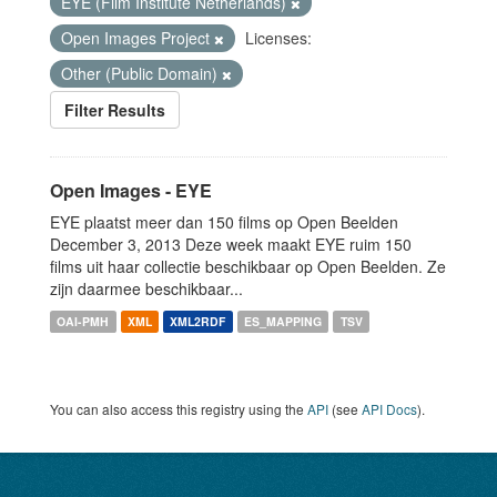
EYE (Film Institute Netherlands)
Open Images Project
Licenses:
Other (Public Domain)
Filter Results
Open Images - EYE
EYE plaatst meer dan 150 films op Open Beelden
December 3, 2013 Deze week maakt EYE ruim 150
films uit haar collectie beschikbaar op Open Beelden. Ze
zijn daarmee beschikbaar...
OAI-PMH
XML
XML2RDF
ES_MAPPING
TSV
You can also access this registry using the
API
(see
API Docs
).