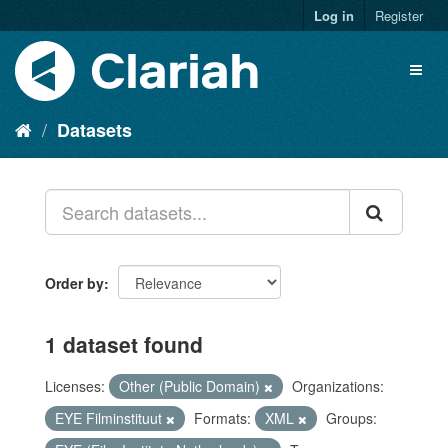
Log in
Register
Datasets
Order by
1 dataset found
Licenses:
Other (Public Domain)
Organizations:
EYE Filminstituut
Formats:
XML
Groups: