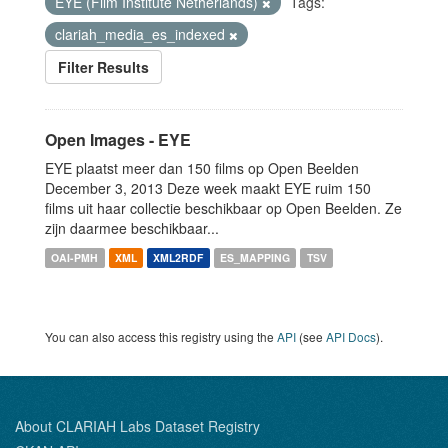
EYE (Film Institute Netherlands)
Tags:
clariah_media_es_indexed
Filter Results
Open Images - EYE
EYE plaatst meer dan 150 films op Open Beelden
December 3, 2013 Deze week maakt EYE ruim 150
films uit haar collectie beschikbaar op Open Beelden. Ze
zijn daarmee beschikbaar...
OAI-PMH
XML
XML2RDF
ES_MAPPING
TSV
You can also access this registry using the
API
(see
API Docs
).
About CLARIAH Labs Dataset Registry