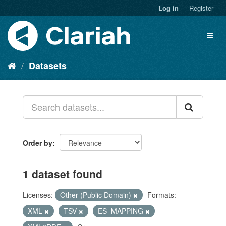
Log in
Register
Datasets
Order by
1 dataset found
Licenses:
Other (Public Domain)
Formats:
XML
TSV
ES_MAPPING