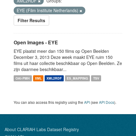
XML2RDF
Groups:
EYE (Film Institute Netherlands)
Filter Results
Open Images - EYE
EYE plaatst meer dan 150 films op Open Beelden
December 3, 2013 Deze week maakt EYE ruim 150
films uit haar collectie beschikbaar op Open Beelden. Ze
zijn daarmee beschikbaar...
OAI-PMH
XML
XML2RDF
ES_MAPPING
TSV
You can also access this registry using the
API
(see
API Docs
).
About CLARIAH Labs Dataset Registry