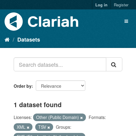
Log in
Register
Datasets
Order by
1 dataset found
Licenses:
Other (Public Domain)
Formats:
XML
TSV
Groups: