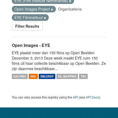
EYE (Film Institute Netherlands)
Open Images Project
Organizations:
EYE Filminstituut
Filter Results
Open Images - EYE
EYE plaatst meer dan 150 films op Open Beelden
December 3, 2013 Deze week maakt EYE ruim 150
films uit haar collectie beschikbaar op Open Beelden. Ze
zijn daarmee beschikbaar...
OAI-PMH
XML
XML2RDF
ES_MAPPING
TSV
You can also access this registry using the
API
(see
API Docs
).