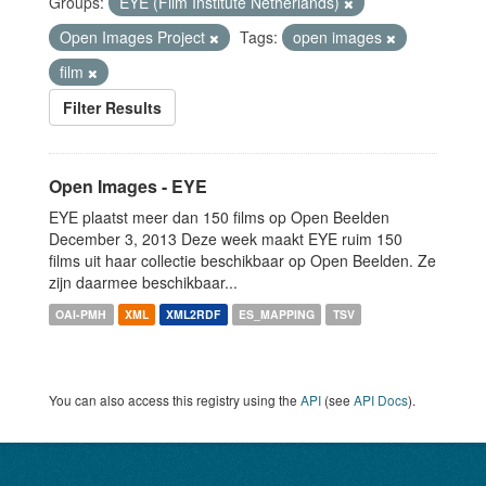
Groups:
EYE (Film Institute Netherlands)
Open Images Project
Tags:
open images
film
Filter Results
Open Images - EYE
EYE plaatst meer dan 150 films op Open Beelden
December 3, 2013 Deze week maakt EYE ruim 150
films uit haar collectie beschikbaar op Open Beelden. Ze
zijn daarmee beschikbaar...
OAI-PMH
XML
XML2RDF
ES_MAPPING
TSV
You can also access this registry using the
API
(see
API Docs
).