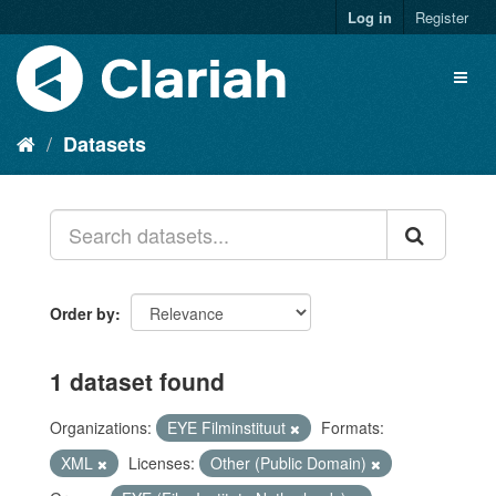
Log in
Register
Datasets
Order by
1 dataset found
Organizations:
EYE Filminstituut
Formats:
XML
Licenses:
Other (Public Domain)