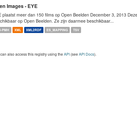
en Images - EYE
 plaatst meer dan 150 films op Open Beelden December 3, 2013 Deze w
chikbaar op Open Beelden. Ze zijn daarmee beschikbaar...
I-PMH
XML
XML2RDF
ES_MAPPING
TSV
can also access this registry using the
API
(see
API Docs
).