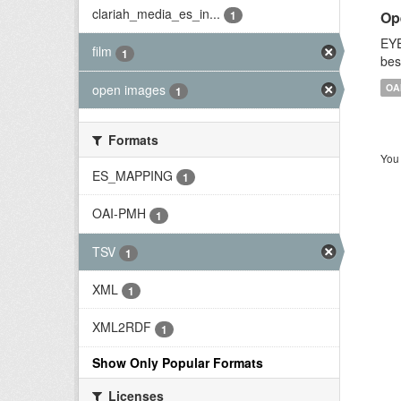
clariah_media_es_in...
Op
1
EYE
film
1
bes
open images
OA
1
Formats
You 
ES_MAPPING
1
OAI-PMH
1
TSV
1
XML
1
XML2RDF
1
Show Only Popular Formats
Licenses