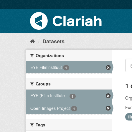
Datasets
Organizations
EYE Filminstituut
1
Groups
1 
EYE (Film Institute...
1
Org
For
Open Images Project
1
fi
Tags