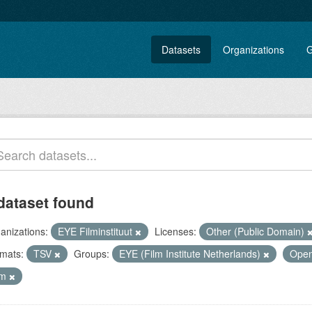
Datasets
Organizations
G
dataset found
anizations:
EYE Filminstituut
Licenses:
Other (Public Domain)
mats:
TSV
Groups:
EYE (Film Institute Netherlands)
Open
lm