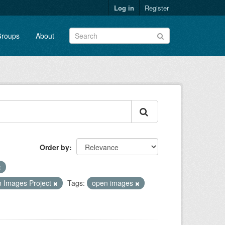
Log in
Register
roups
About
Order by
 Images Project
Tags:
open images