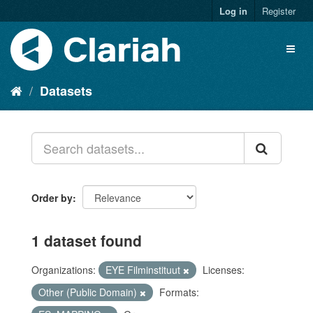
Log in
Register
Datasets
Order by
1 dataset found
Organizations:
EYE Filminstituut
Licenses:
Other (Public Domain)
Formats: