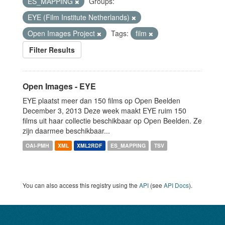
ES_MAPPING
Groups:
EYE (Film Institute Netherlands)
Open Images Project
Tags:
film
Filter Results
Open Images - EYE
EYE plaatst meer dan 150 films op Open Beelden
December 3, 2013 Deze week maakt EYE ruim 150
films uit haar collectie beschikbaar op Open Beelden. Ze
zijn daarmee beschikbaar...
OAI-PMH
XML
XML2RDF
ES_MAPPING
TSV
You can also access this registry using the
API
(see
API Docs
).