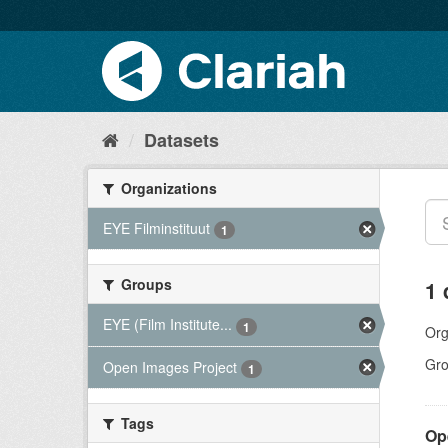
Datasets
Organizations
EYE Filminstituut
1
Groups
1 
EYE (Film Institute...
1
Org
Gro
Open Images Project
1
Tags
Op