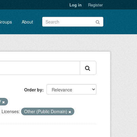
Log in
Register
roups
About
Order by
V
Licenses:
Other (Public Domain)