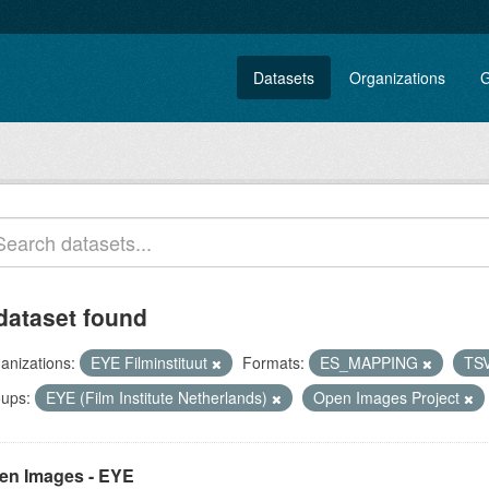
Datasets
Organizations
G
dataset found
anizations:
EYE Filminstituut
Formats:
ES_MAPPING
TS
ups:
EYE (Film Institute Netherlands)
Open Images Project
en Images - EYE