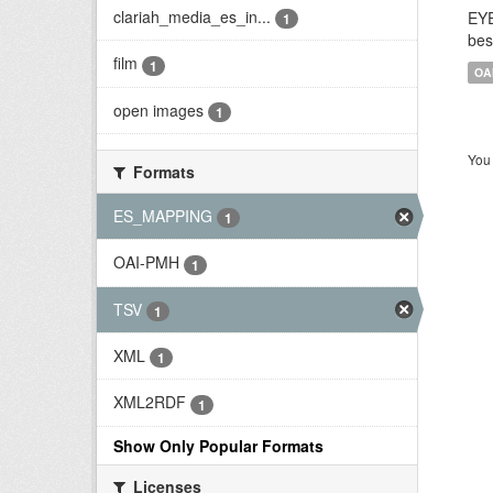
clariah_media_es_in...
EYE
1
bes
film
1
OA
open images
1
You 
Formats
ES_MAPPING
1
OAI-PMH
1
TSV
1
XML
1
XML2RDF
1
Show Only Popular Formats
Licenses