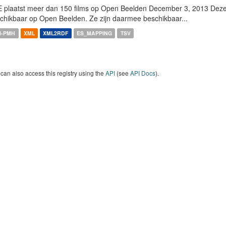
 plaatst meer dan 150 films op Open Beelden December 3, 2013 Deze w
chikbaar op Open Beelden. Ze zijn daarmee beschikbaar...
I-PMH
XML
XML2RDF
ES_MAPPING
TSV
can also access this registry using the
API
(see
API Docs
).