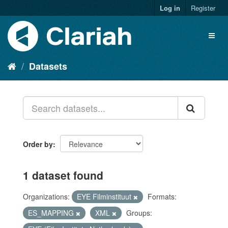
Log in
Register
Datasets
Order by
1 dataset found
Organizations:
EYE Filminstituut
Formats:
ES_MAPPING
XML
Groups: