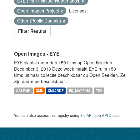
EYE (Film Institute Netherlands)
Open Images Project
Licenses:
Other (Public Domain)
Filter Results
Open Images - EYE
EYE plaatst meer dan 150 films op Open Beelden
December 3, 2013 Deze week maakt EYE ruim 150
films uit haar collectie beschikbaar op Open Beelden. Ze
zijn daarmee beschikbaar...
OAI-PMH
XML
XML2RDF
ES_MAPPING
TSV
You can also access this registry using the
API
(see
API Docs
).