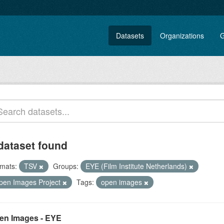
Datasets
Organizations
G
dataset found
mats:
TSV
Groups:
EYE (Film Institute Netherlands)
pen Images Project
Tags:
open images
en Images - EYE