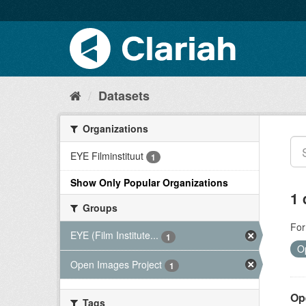
Datasets
Organizations
EYE Filminstituut
1
Show Only Popular Organizations
1 
Groups
For
EYE (Film Institute...
1
O
Open Images Project
1
Op
Tags