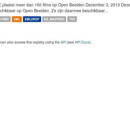
 plaatst meer dan 150 films op Open Beelden December 3, 2013 Deze w
chikbaar op Open Beelden. Ze zijn daarmee beschikbaar...
I-PMH
XML
XML2RDF
ES_MAPPING
TSV
can also access this registry using the
API
(see
API Docs
).