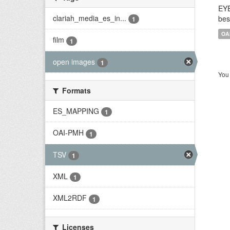
EYE
clariah_media_es_in...
bes
1
OA
film
1
open images
1
You 
Formats
ES_MAPPING
1
OAI-PMH
1
TSV
1
XML
1
XML2RDF
1
Licenses