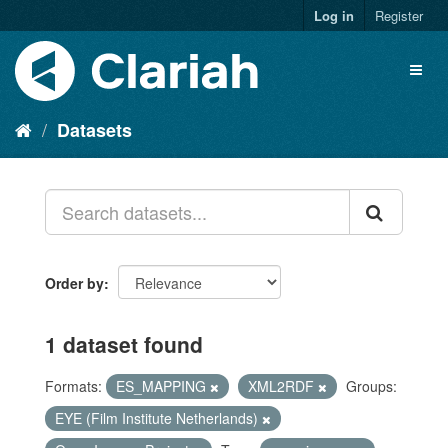
Log in
Register
Datasets
Order by
1 dataset found
Formats:
ES_MAPPING
XML2RDF
Groups:
EYE (Film Institute Netherlands)