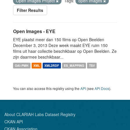
Open Images Project
Tags:
open images
Filter Results
Open Images - EYE
EYE plaatst meer dan 150 films op Open Beelden
December 3, 2013 Deze week maakt EYE ruim 150
films uit haar collectie beschikbaar op Open Beelden. Ze
zijn daarmee beschikbaar...
OAI-PMH
XML
XML2RDF
ES_MAPPING
TSV
You can also access this registry using the
API
(see
API Docs
).
About CLARIAH Labs Dataset Registry
CKAN API
CKAN Association