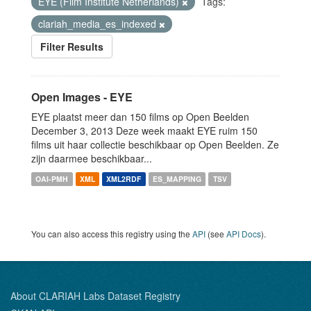
EYE (Film Institute Netherlands)
Tags:
clariah_media_es_indexed
Filter Results
Open Images - EYE
EYE plaatst meer dan 150 films op Open Beelden
December 3, 2013 Deze week maakt EYE ruim 150
films uit haar collectie beschikbaar op Open Beelden. Ze
zijn daarmee beschikbaar...
OAI-PMH
XML
XML2RDF
ES_MAPPING
TSV
You can also access this registry using the
API
(see
API Docs
).
About CLARIAH Labs Dataset Registry