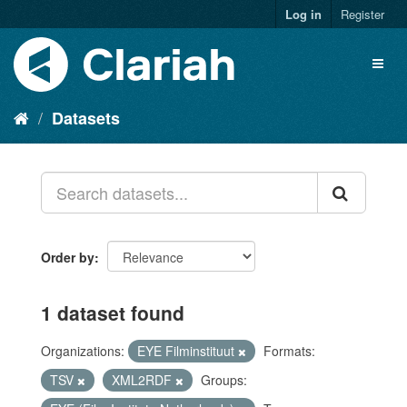
Log in
Register
Datasets
Order by
1 dataset found
Organizations:
EYE Filminstituut
Formats:
TSV
XML2RDF
Groups: