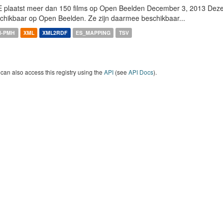
 plaatst meer dan 150 films op Open Beelden December 3, 2013 Deze w
chikbaar op Open Beelden. Ze zijn daarmee beschikbaar...
I-PMH
XML
XML2RDF
ES_MAPPING
TSV
can also access this registry using the
API
(see
API Docs
).