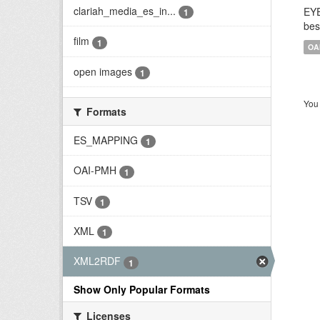
clariah_media_es_in...
EYE
1
bes
film
1
OA
open images
1
You 
Formats
ES_MAPPING
1
OAI-PMH
1
TSV
1
XML
1
XML2RDF
1
Show Only Popular Formats
Licenses