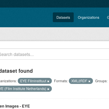
Datasets
Organizations
G
dataset found
anizations:
EYE Filminstituut
Formats:
XML2RDF
Groups:
E (Film Institute Netherlands)
en Images - EYE