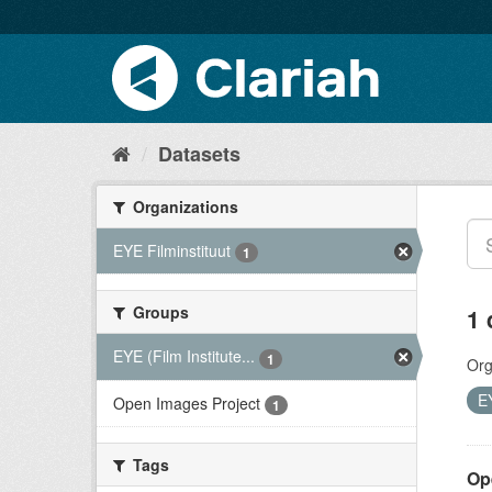
Datasets
Organizations
EYE Filminstituut
1
Groups
1 
EYE (Film Institute...
1
Org
EY
Open Images Project
1
Tags
Op