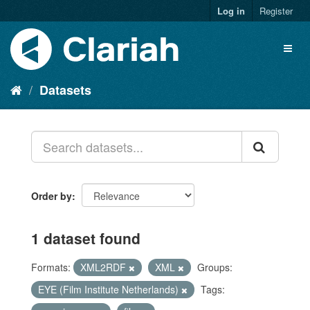
Log in
Register
Datasets
Order by
1 dataset found
Formats:
XML2RDF
XML
Groups:
EYE (Film Institute Netherlands)
Tags: