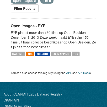
open images
film
Filter Results
Open Images - EYE
EYE plaatst meer dan 150 films op Open Beelden
December 3, 2013 Deze week maakt EYE ruim 150
films uit haar collectie beschikbaar op Open Beelden. Ze
zijn daarmee beschikbaar...
OAI-PMH
XML
XML2RDF
ES_MAPPING
TSV
You can also access this registry using the
API
(see
API Docs
).
About CLARIAH Labs Dataset Registry
CKAN API
CKAN Association