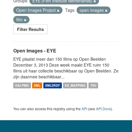
Groups:
EYE (Film Institute Netherlands)
Open Images Project
Tags:
open images
film
Filter Results
Open Images - EYE
EYE plaatst meer dan 150 films op Open Beelden
December 3, 2013 Deze week maakt EYE ruim 150
films uit haar collectie beschikbaar op Open Beelden. Ze
zijn daarmee beschikbaar...
OAI-PMH
XML
XML2RDF
ES_MAPPING
TSV
You can also access this registry using the
API
(see
API Docs
).