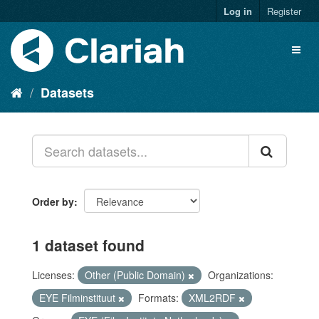
Log in
Register
Datasets
Order by
1 dataset found
Licenses:
Other (Public Domain)
Organizations:
EYE Filminstituut
Formats:
XML2RDF