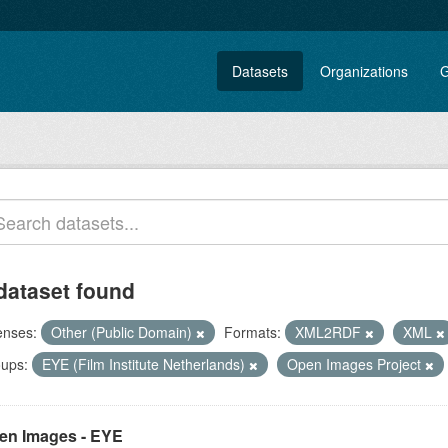
Datasets
Organizations
G
dataset found
enses:
Other (Public Domain)
Formats:
XML2RDF
XML
ups:
EYE (Film Institute Netherlands)
Open Images Project
en Images - EYE