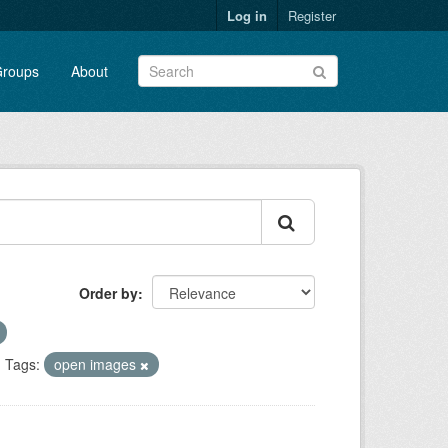
Log in
Register
roups
About
Order by
Tags:
open images