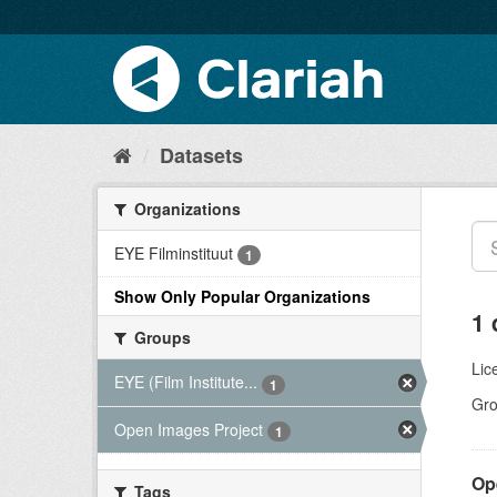
Datasets
Organizations
EYE Filminstituut
1
Show Only Popular Organizations
1 
Groups
Lic
EYE (Film Institute...
1
Gro
Open Images Project
1
Op
Tags