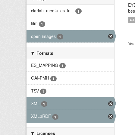
EYE
clariah_media_es_in...
bes
1
OA
film
1
open images
1
You 
Formats
ES_MAPPING
1
OAI-PMH
1
TSV
1
XML
1
XML2RDF
1
Licenses