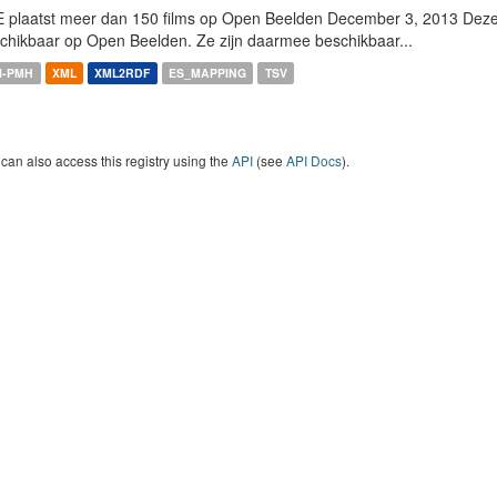
 plaatst meer dan 150 films op Open Beelden December 3, 2013 Deze w
chikbaar op Open Beelden. Ze zijn daarmee beschikbaar...
I-PMH
XML
XML2RDF
ES_MAPPING
TSV
can also access this registry using the
API
(see
API Docs
).