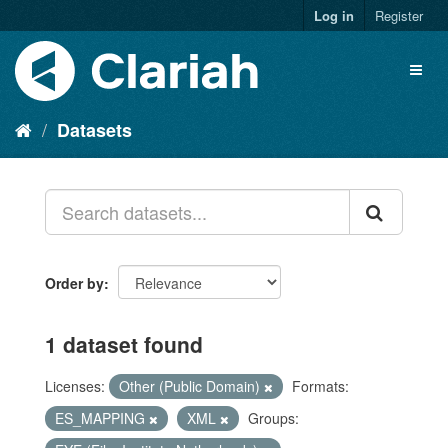
Log in
Register
Datasets
Order by
1 dataset found
Licenses:
Other (Public Domain)
Formats:
ES_MAPPING
XML
Groups: