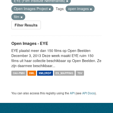
EYE (Film Institute Netherlands)
Open Images Project
Tags:
open images
film
Filter Results
Open Images - EYE
EYE plaatst meer dan 150 films op Open Beelden
December 3, 2013 Deze week maakt EYE ruim 150
films uit haar collectie beschikbaar op Open Beelden. Ze
zijn daarmee beschikbaar...
OAI-PMH
XML
XML2RDF
ES_MAPPING
TSV
You can also access this registry using the
API
(see
API Docs
).