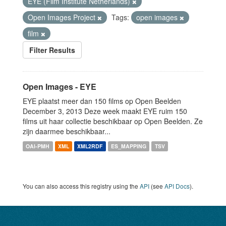
EYE (Film Institute Netherlands)
Open Images Project
Tags:
open images
film
Filter Results
Open Images - EYE
EYE plaatst meer dan 150 films op Open Beelden
December 3, 2013 Deze week maakt EYE ruim 150
films uit haar collectie beschikbaar op Open Beelden. Ze
zijn daarmee beschikbaar...
OAI-PMH
XML
XML2RDF
ES_MAPPING
TSV
You can also access this registry using the
API
(see
API Docs
).