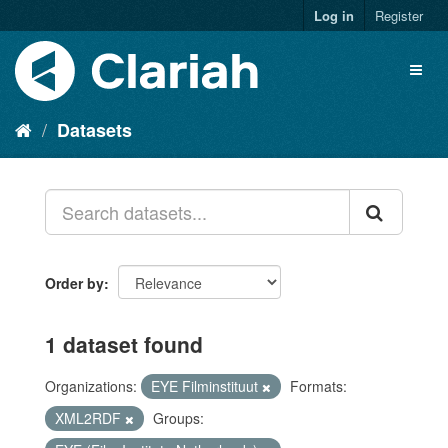
Log in
Register
Datasets
Order by
1 dataset found
Organizations:
EYE Filminstituut
Formats:
XML2RDF
Groups: