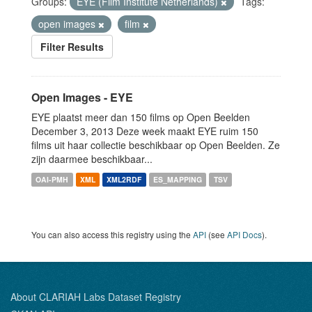
Groups:
EYE (Film Institute Netherlands)
Tags:
open images
film
Filter Results
Open Images - EYE
EYE plaatst meer dan 150 films op Open Beelden
December 3, 2013 Deze week maakt EYE ruim 150
films uit haar collectie beschikbaar op Open Beelden. Ze
zijn daarmee beschikbaar...
OAI-PMH
XML
XML2RDF
ES_MAPPING
TSV
You can also access this registry using the
API
(see
API Docs
).
About CLARIAH Labs Dataset Registry