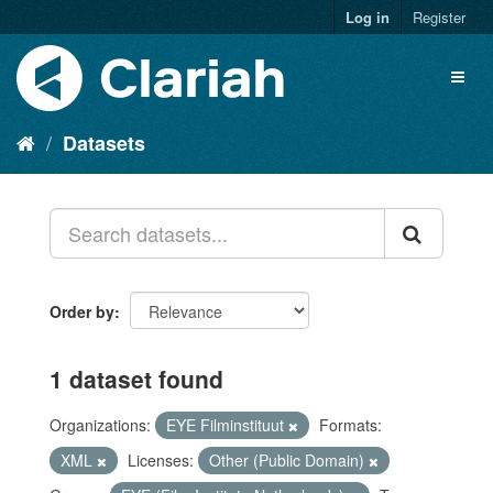
Log in
Register
Datasets
Order by
1 dataset found
Organizations:
EYE Filminstituut
Formats:
XML
Licenses:
Other (Public Domain)