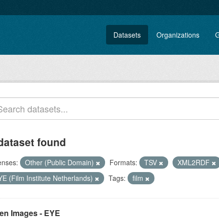
Datasets
Organizations
G
dataset found
enses:
Other (Public Domain)
Formats:
TSV
XML2RDF
E (Film Institute Netherlands)
Tags:
film
en Images - EYE