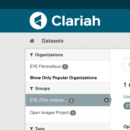
Datasets
Organizations
EYE Filminstituut
1
Show Only Popular Organizations
1 
Groups
Lic
EYE (Film Institute...
1
EY
Open Images Project
1
Op
Tags