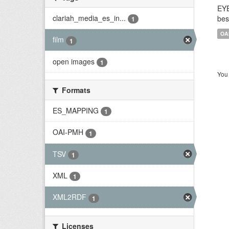
EYE
clariah_media_es_in...
bes
1
OA
film
1
open images
1
You 
Formats
ES_MAPPING
1
OAI-PMH
1
TSV
1
XML
1
XML2RDF
1
Licenses