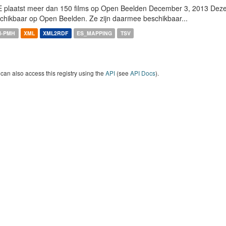
 plaatst meer dan 150 films op Open Beelden December 3, 2013 Deze w
chikbaar op Open Beelden. Ze zijn daarmee beschikbaar...
I-PMH
XML
XML2RDF
ES_MAPPING
TSV
can also access this registry using the
API
(see
API Docs
).