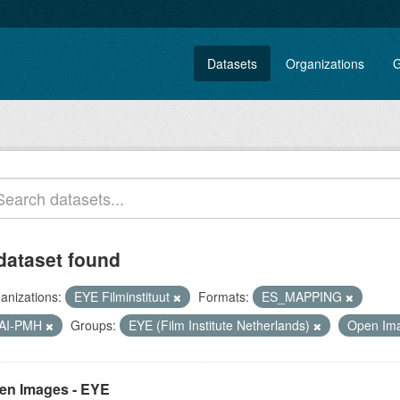
Datasets
Organizations
G
dataset found
anizations:
EYE Filminstituut
Formats:
ES_MAPPING
AI-PMH
Groups:
EYE (Film Institute Netherlands)
Open Ima
en Images - EYE