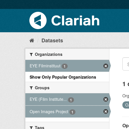
Datasets
Organizations
EYE Filminstituut
1
Show Only Popular Organizations
1 
Groups
Org
EYE (Film Institute...
1
O
Open Images Project
1
Op
Tags