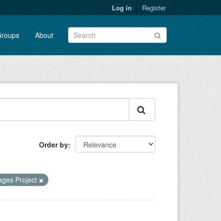
Log in
Register
roups
About
Order by
ges Project