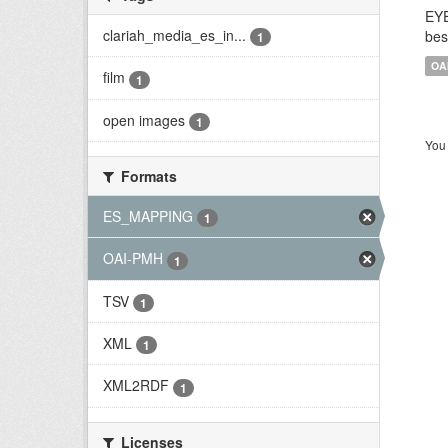
EYE
clariah_media_es_in...
bes
1
OA
film
1
open images
1
You 
Formats
ES_MAPPING
1
OAI-PMH
1
TSV
1
XML
1
XML2RDF
1
Licenses