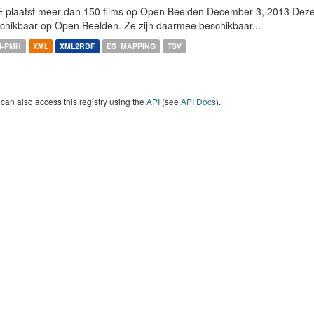
 plaatst meer dan 150 films op Open Beelden December 3, 2013 Deze w
chikbaar op Open Beelden. Ze zijn daarmee beschikbaar...
I-PMH
XML
XML2RDF
ES_MAPPING
TSV
can also access this registry using the
API
(see
API Docs
).