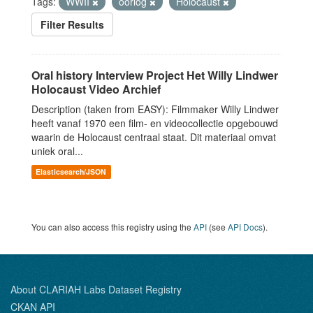
Tags:
WWII
oorlog
Holocaust
Filter Results
Oral history Interview Project Het Willy Lindwer
Holocaust Video Archief
Description (taken from EASY): Filmmaker Willy Lindwer
heeft vanaf 1970 een film- en videocollectie opgebouwd
waarin de Holocaust centraal staat. Dit materiaal omvat
uniek oral...
Elasticsearch/JSON
You can also access this registry using the
API
(see
API Docs
).
About CLARIAH Labs Dataset Registry
CKAN API